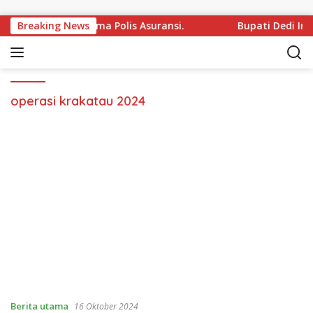
Langsung ke konten
Kependidikan Terima Polis Asuransi.
Breaking News
Bupati Dedi Ira
operasi krakatau 2024
Berita utama
16 Oktober 2024